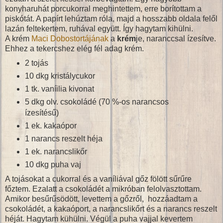
konyharuhát porcukorral meghintettem, erre borítottam a
piskótát. A papírt lehúztam róla, majd a hosszabb oldala felől
lazán feltekertem, ruhával együtt. Így hagytam kihülni.
A krém
Maci Dobostortájának
a
krém
je, naranccsal ízesítve.
Ehhez a tekercshez elég fél adag krém.
2 tojás
10 dkg kristálycukor
1 tk. vaníilia kivonat
5 dkg olv. csokoládé (70 %-os narancsos
ízesítésű)
1 ek. kakaópor
1 narancs reszelt héja
1 ek. narancslikőr
10 dkg puha vaj
A tojásokat a cukorral és a vaníliával gőz fölött sűrűre
főztem. Ezalatt a csokoládét a mikróban felolvasztottam.
Amikor besűrűsödött, levettem a gőzről, hozzáadtam a
csokoládét, a kakaóport, a narancslikőrt és a narancs reszelt
héját. Hagytam kühülni. Végül a puha vajjal kevertem