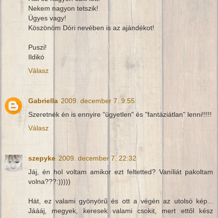
Nekem nagyon tetszik!
Ügyes vagy!
Köszönöm Dóri nevében is az ajándékot!
Puszi!
Ildikó
Válasz
Gabriella
2009. december 7. 9:55
Szeretnék én is ennyire "ügyetlen" és "fantáziátlan" lenni!!!!!
Válasz
szepyke
2009. december 7. 22:32
Jáj, én hol voltam amikor ezt feltetted? Vaníliát pakoltam
volna???:)))))
Hát, ez valami gyönyörű és ott a végén az utolsó kép...
Jáááj, megyek, keresek valami csokit, mert ettől kész