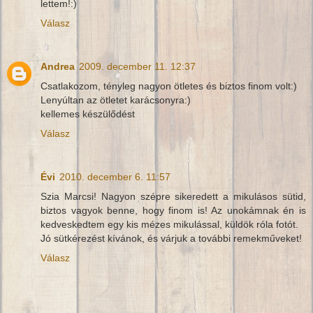
lettem!:)
Válasz
Andrea
2009. december 11. 12:37
Csatlakozom, tényleg nagyon ötletes és biztos finom volt:)
Lenyúltan az ötletet karácsonyra:)
kellemes készülődést
Válasz
Évi
2010. december 6. 11:57
Szia Marcsi! Nagyon szépre sikeredett a mikulásos sütid,
biztos vagyok benne, hogy finom is! Az unokámnak én is
kedveskedtem egy kis mézes mikulással, küldök róla fotót.
Jó sütkérezést kívánok, és várjuk a további remekműveket!
Válasz