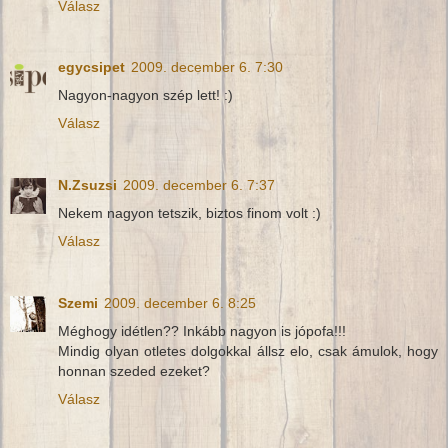
Válasz
egycsipet
2009. december 6. 7:30
Nagyon-nagyon szép lett! :)
Válasz
N.Zsuzsi
2009. december 6. 7:37
Nekem nagyon tetszik, biztos finom volt :)
Válasz
Szemi
2009. december 6. 8:25
Méghogy idétlen?? Inkább nagyon is jópofa!!!
Mindig olyan otletes dolgokkal állsz elo, csak ámulok, hogy
honnan szeded ezeket?
Válasz