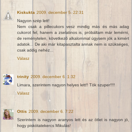
Kiskukta
2009. december 5. 22:31
Nagyon szép lett!
Nem csak a pillecukors vesz mindig más és más adag
cukorot fel, hanem a zselatinos is, próbáltam már lemérni,
de reménytelen, következő alkalommal úgysem jók a kimért
adatok... De aki már kitapasztalta annak nem is szükséges,
csak addig nehéz...
Válasz
trinity
2009. december 6. 1:32
Limara, szerintem nagyon helyes lett!! Tök szuper!!!!
Válasz
Ottis
2009. december 6. 7:22
Szerintem is nagyon aranyos lett és az ötlet is nagyon jó,
hogy piskótatekercs Mikulás!