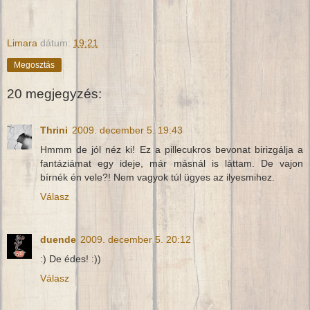
Limara
dátum:
19:21
Megosztás
20 megjegyzés:
Thrini
2009. december 5. 19:43
Hmmm de jól néz ki! Ez a pillecukros bevonat birizgálja a
fantáziámat egy ideje, már másnál is láttam. De vajon
bírnék én vele?! Nem vagyok túl ügyes az ilyesmihez.
Válasz
duende
2009. december 5. 20:12
:) De édes! :))
Válasz