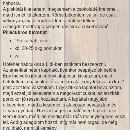
habosra.
A piskótát kitekertem, megkentem a csokoládé krémmel,
majd ismét feltekertem. Körbe bekentem vajjal, de csak
vékonyan, majd egy kis időre a hűtőbe tettem.
A megdermedt vajra szépen rásímul a cukorbevonó.
Pillecukros bevonat
15 dkg habcukor
kb. 20-25 dkg porcukor
vaj
Hófehér habcukrot a Lidl-ben szoktam beszerezni.
Az amerikai héten kapható, ilyenkor bespájzolok belőle.
Egy mélyebb jénai edényt alaposan kivajaztam, majd
beletettem a habcukrot és a mikró alacsony fokozatán kb. 2
perc alatt felolvasztottam. Egy szilikon lapátot bevajaztam,
majd ezzel jól átkevertem a megolvadt cukrot, az átszitált
porcukor jó részét hozzáadtam. A lapáttal nagyjából
elkevertem, majd a kezemet is alaposan bevajaztam és
símára gyúrtam. Ha szükséges adható még hozzá cukor.
Nem tudom, miért, de mindig más-más mennyiségben veszi
fel. Addig adagolom hozzá, míg már nem ragad, de még
nyújtható, nem túl kemény.