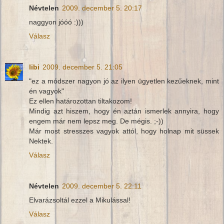
Névtelen
2009. december 5. 20:17
naggyon jóóó :)))
Válasz
libi
2009. december 5. 21:05
"ez a módszer nagyon jó az ilyen ügyetlen kezűeknek, mint
én vagyok"
Ez ellen határozottan tiltakozom!
Mindig azt hiszem, hogy én aztán ismerlek annyira, hogy
engem már nem lepsz meg. De mégis. ;-))
Már most stresszes vagyok attól, hogy holnap mit süssek
Nektek.
Válasz
Névtelen
2009. december 5. 22:11
Elvarázsoltál ezzel a Mikulással!
Válasz