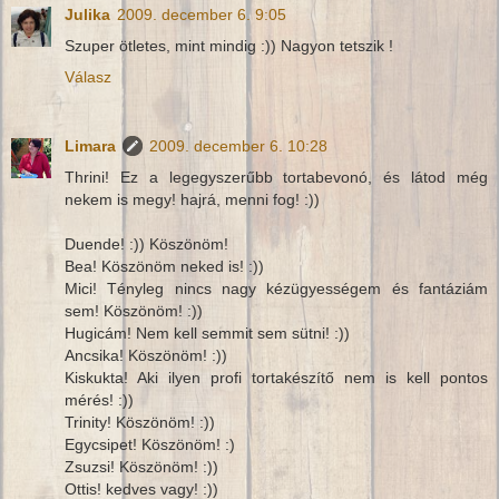
Julika
2009. december 6. 9:05
Szuper ötletes, mint mindig :)) Nagyon tetszik !
Válasz
Limara
2009. december 6. 10:28
Thrini! Ez a legegyszerűbb tortabevonó, és látod még
nekem is megy! hajrá, menni fog! :))
Duende! :)) Köszönöm!
Bea! Köszönöm neked is! :))
Mici! Tényleg nincs nagy kézügyességem és fantáziám
sem! Köszönöm! :))
Hugicám! Nem kell semmit sem sütni! :))
Ancsika! Köszönöm! :))
Kiskukta! Aki ilyen profi tortakészítő nem is kell pontos
mérés! :))
Trinity! Köszönöm! :))
Egycsipet! Köszönöm! :)
Zsuzsi! Köszönöm! :))
Ottis! kedves vagy! :))