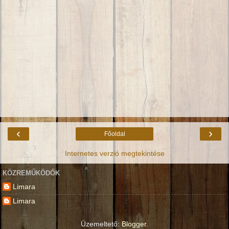
‹
›
Főoldal
Internetes verzió megtekintése
KÖZREMŰKÖDŐK
Limara
Limara
Üzemeltető:
Blogger
.