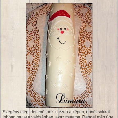
Szegény elég idétlenül néz ki ezen a képen, ennél sokkal
jobban mutat a valóságban, azaz mutatott. Reggel még úgy