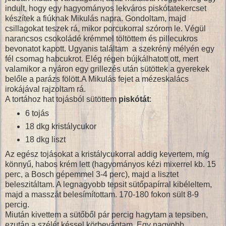
indult, hogy egy hagyományos lekváros piskótatekercset
készítek a fiúknak Mikulás napra. Gondoltam, majd
csillagokat teszek rá, mikor porcukorral szórom le. Végül
narancsos csokoládé krémmel töltöttem és pillecukros
bevonatot kapott. Ugyanis találtam a szekrény mélyén egy
fél csomag habcukrot. Elég régen bújkálhatott ott, mert
valamikor a nyáron egy grillezés után sütöttek a gyerekek
belőle a parázs fölött.A Mikulás fejet a mézeskalács
irokájával rajzoltam rá.
A tortához hat tojásból sütöttem
piskótát
:
6 tojás
18 dkg kristálycukor
18 dkg liszt
Az egész tojásokat a kristálycukorral addig kevertem, míg
könnyű, habos krém lett (hagyományos kézi mixerrel kb. 15
perc, a Bosch gépemmel 3-4 perc), majd a lisztet
beleszitáltam. A legnagyobb tepsit sütőpapírral kibéleltem,
majd a masszát belesímítottam. 170-180 fokon sült 8-9
percig.
Miután kivettem a sütőből pár percig hagytam a tepsiben,
ezután a szélét késsel körbevágtam. Egy nagyobb