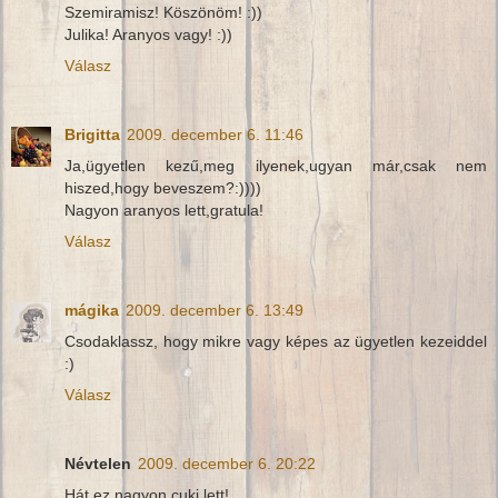
Szemiramisz! Köszönöm! :))
Julika! Aranyos vagy! :))
Válasz
Brigitta
2009. december 6. 11:46
Ja,ügyetlen kezű,meg ilyenek,ugyan már,csak nem
hiszed,hogy beveszem?:))))
Nagyon aranyos lett,gratula!
Válasz
mágika
2009. december 6. 13:49
Csodaklassz, hogy mikre vagy képes az ügyetlen kezeiddel
:)
Válasz
Névtelen
2009. december 6. 20:22
Hát ez nagyon cuki lett!