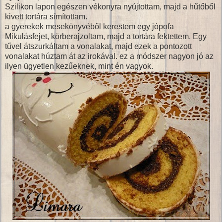
Szilikon lapon egészen vékonyra nyújtottam, majd a hűtőből
kivett tortára símítottam.
a gyerekek mesekönyvéből kerestem egy jópofa
Mikulásfejet, körberajzoltam, majd a tortára fektettem. Egy
tűvel átszurkáltam a vonalakat, majd ezek a pontozott
vonalakat húztam át az irokával. ez a módszer nagyon jó az
ilyen ügyetlen kezűeknek, mint én vagyok.