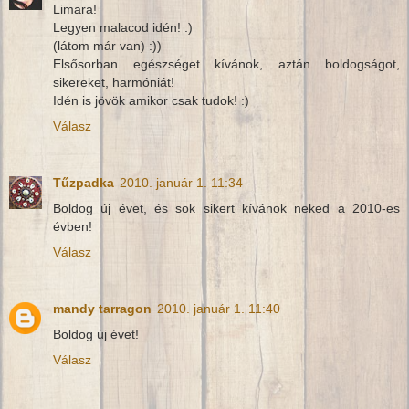
Limara!
Legyen malacod idén! :)
(látom már van) :))
Elsősorban egészséget kívánok, aztán boldogságot,
sikereket, harmóniát!
Idén is jövök amikor csak tudok! :)
Válasz
Tűzpadka
2010. január 1. 11:34
Boldog új évet, és sok sikert kívánok neked a 2010-es
évben!
Válasz
mandy tarragon
2010. január 1. 11:40
Boldog új évet!
Válasz