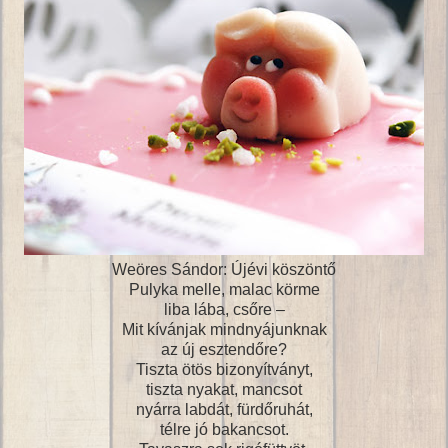
Weöres Sándor: Újévi köszöntő
Pulyka melle, malac körme
liba lába, csőre –
Mit kívánjak mindnyájunknak
az új esztendőre?
Tiszta ötös bizonyítványt,
tiszta nyakat, mancsot
nyárra labdát, fürdőruhát,
télre jó bakancsot.