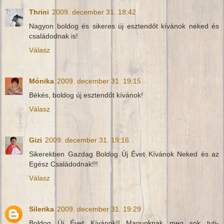
Thrini
2009. december 31. 18:42
Nagyon boldog és sikeres új esztendőt kívánok neked és
családodnak is!
Válasz
Mónika
2009. december 31. 19:15
Békés, boldog új esztendőt kívánok!
Válasz
Gizi
2009. december 31. 19:16
Sikerekben Gazdag Boldog Új Évet Kívánok Neked és az
Egész Családodnak!!!
Válasz
Silerika
2009. december 31. 19:29
Boldog Új Évet Kívánok!! Magunknak meg sok tuti-