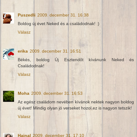
Puszedli
2009. december 31. 16:38
Boldog új évet Neked és a családodnak! :)
Válasz
erika
2009. december 31. 16:51
Békés, boldog Új Esztendőt kívánunk Neked és
Családodnak!
Válasz
Moha
2009. december 31. 16:53
Az egész családom nevében kívánok nektek nagyon boldog
új évet! Mindig olyan jó verseket hozol,ez is nagyon tetszik!
Válasz
Hajnal
2009. december 31. 17:10