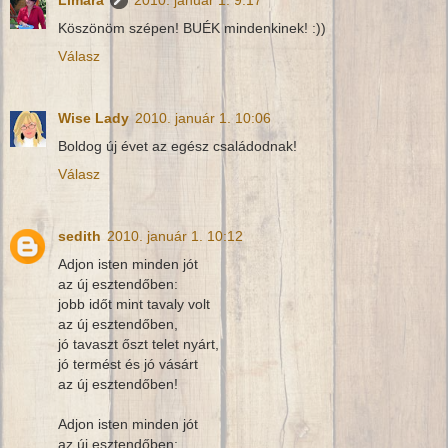
Limara
2010. január 1. 9:17
Köszönöm szépen! BUÉK mindenkinek! :))
Válasz
Wise Lady
2010. január 1. 10:06
Boldog új évet az egész családodnak!
Válasz
sedith
2010. január 1. 10:12
Adjon isten minden jót
az új esztendőben:
jobb időt mint tavaly volt
az új esztendőben,
jó tavaszt őszt telet nyárt,
jó termést és jó vásárt
az új esztendőben!
Adjon isten minden jót
az új esztendőben: