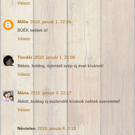
Válasz
Millie
2010. január 1. 22:06
BÚÉK nektek is!
Válasz
Tündér
2010. január 1. 22:08
Békés, boldog, örömteli szép új évet kívánok!
Válasz
Mária
2010. január 3. 22:17
Áldott, boldog új esztendőt kívánok nektek szeretettel!
Válasz
Névtelen
2010. január 6. 3:13