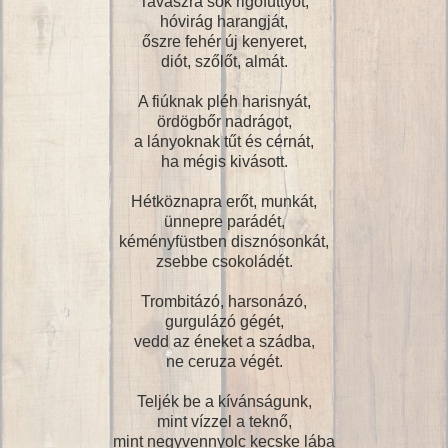
Tavaszra sok rigófüttyöt,
hóvirág harangját,
őszre fehér új kenyeret,
diót, szőlőt, almát.
A fiúknak pléh harisnyát,
ördögbőr nadrágot,
a lányoknak tűt és cérnát,
ha mégis kivásott.
Hétköznapra erőt, munkát,
ünnepre parádét,
kéményfüstben disznósonkát,
zsebbe csokoládét.
Trombitázó, harsonázó,
gurgulázó gégét,
vedd az éneket a szádba,
ne ceruza végét.
Teljék be a kívánságunk,
mint vízzel a teknő,
mint negyvennyolc kecske lába