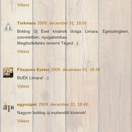
Válasz
Tinkmara
2009. december 31. 18:05
Boldog Új Évet kívánok drága Limara. Egészésgben,
szeretetben, nyugalomban.
Megtiszteltetés ismerni Téged. :)
Válasz
Fűszeres Eszter
2009. december 31. 18:38
BUÉK Limara! :-)
Válasz
egycsipet
2009. december 31. 18:40
Nagyon boldog új esztendőt kívánok!
Válasz