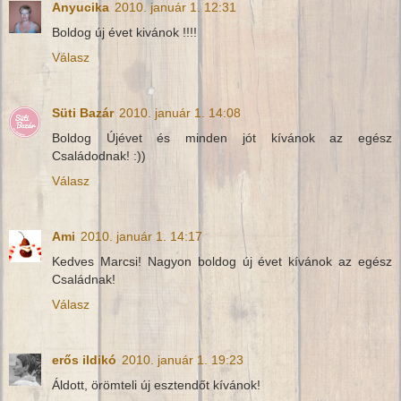
Anyucika
2010. január 1. 12:31
Boldog új évet kivánok !!!!
Válasz
Süti Bazár
2010. január 1. 14:08
Boldog Újévet és minden jót kívánok az egész
Családodnak! :))
Válasz
Ami
2010. január 1. 14:17
Kedves Marcsi! Nagyon boldog új évet kívánok az egész
Családnak!
Válasz
erős ildikó
2010. január 1. 19:23
Áldott, örömteli új esztendőt kívánok!