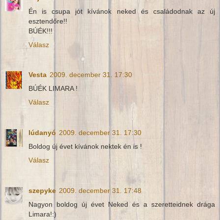
Én is csupa jót kívánok neked és családodnak az új
esztendőre!!
BÚÉK!!!
Válasz
Vesta
2009. december 31. 17:30
BÚÉK LIMARA !
Válasz
lúdanyó
2009. december 31. 17:30
Boldog új évet kívánok nektek én is !
Válasz
szepyke
2009. december 31. 17:48
Nagyon boldog új évet Neked és a szeretteidnek drága
Limara!:)