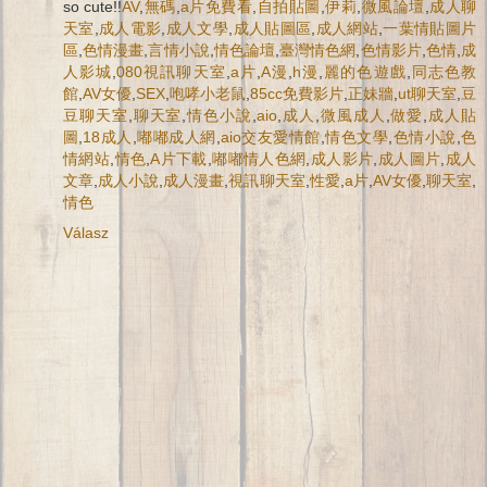
so cute!!
AV
,
無碼
,
a片免費看
,
自拍貼圖
,
伊莉
,
微風論壇
,
成人聊
天室
,
成人電影
,
成人文學
,
成人貼圖區
,
成人網站
,
一葉情貼圖片
區
,
色情漫畫
,
言情小說
,
情色論壇
,
臺灣情色網
,
色情影片
,
色情
,
成
人影城
,
080視訊聊天室
,
a片
,
A漫
,
h漫
,
麗的色遊戲
,
同志色教
館
,
AV女優
,
SEX
,
咆哮小老鼠
,
85cc免費影片
,
正妹牆
,
ut聊天室
,
豆
豆聊天室
,
聊天室
,
情色小說
,
aio
,
成人
,
微風成人
,
做愛
,
成人貼
圖
,
18成人
,
嘟嘟成人網
,
aio交友愛情館
,
情色文學
,
色情小說
,
色
情網站
,
情色
,
A片下載
,
嘟嘟情人色網
,
成人影片
,
成人圖片
,
成人
文章
,
成人小說
,
成人漫畫
,
視訊聊天室
,
性愛
,
a片
,
AV女優
,
聊天室
,
情色
Válasz