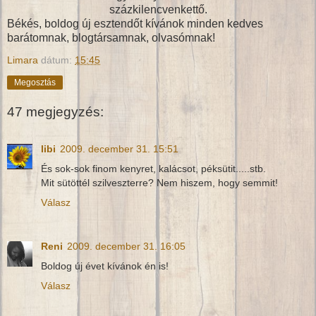
százkilencvenkettő.
Békés, boldog új esztendőt kívánok minden kedves
barátomnak, blogtársamnak, olvasómnak!
Limara
dátum:
15:45
Megosztás
47 megjegyzés:
libi
2009. december 31. 15:51
És sok-sok finom kenyret, kalácsot, péksütit.....stb.
Mit sütöttél szilveszterre? Nem hiszem, hogy semmit!
Válasz
Reni
2009. december 31. 16:05
Boldog új évet kívánok én is!
Válasz