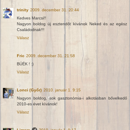
trinity
2009. december 31. 20:44
Kedves Marcsi!!
Nagyon boldog új esztendőt kívánok Neked és az egész
Családodnak!!!
Válasz
Fric
2009. december 31. 21:58
BÚÉK ! :)
Válasz
Lonci (Győr)
2010. január 1. 9:15
Nagyon boldog, sok gasztonómia-i alkotásban bővelkedő
2010-es évet kívánok!
Válasz