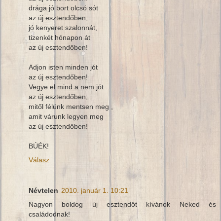
drága jó bort olcsó sót
az új esztendőben,
jó kenyeret szalonnát,
tizenkét hónapon át
az új esztendőben!
Adjon isten minden jót
az új esztendőben!
Vegye el mind a nem jót
az új esztendőben;
mitől félünk mentsen meg ,
amit várunk legyen meg
az új esztendőben!
BÚÉK!
Válasz
Névtelen
2010. január 1. 10:21
Nagyon boldog új esztendőt kívánok Neked és
családodnak!