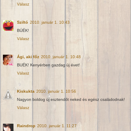
Válasz
Sziltó
2010. január 1. 10:43
BÚÉK!
Válasz
Ági, aki főz
2010. január 1. 10:48
BUÉK! Kenyérben gazdag új évet!
Válasz
Kiskukta
2010. január 1. 10:56
Nagyon boldog új esztendőt neked és egész családodnak!
Válasz
Raindrop
2010. január 1. 11:27