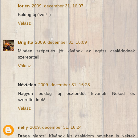
lorien
2009. december 31. 16:07
Boldog új évet! :)
Válasz
Brigitta
2009. december 31. 16:09
Minden szépet,és jót kívánok az egész családodnak
szeretettel!
Válasz
Névtelen
2009. december 31. 16:23
Nagyon boldog új esztendöt kívánok Neked és
szeretteidnek!
Válasz
nelly
2009. december 31. 16:24
Drága Marcsi! Kívánok kis családom nevében is Nektek