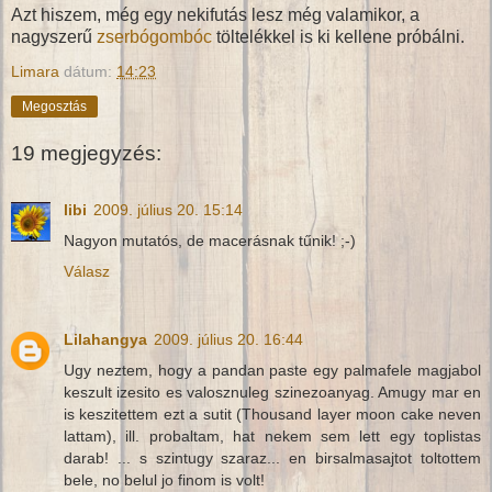
Azt hiszem, még egy nekifutás lesz még valamikor, a
nagyszerű
zserbógombóc
töltelékkel is ki kellene próbálni.
Limara
dátum:
14:23
Megosztás
19 megjegyzés:
libi
2009. július 20. 15:14
Nagyon mutatós, de macerásnak tűnik! ;-)
Válasz
Lilahangya
2009. július 20. 16:44
Ugy neztem, hogy a pandan paste egy palmafele magjabol
keszult izesito es valosznuleg szinezoanyag. Amugy mar en
is keszitettem ezt a sutit (Thousand layer moon cake neven
lattam), ill. probaltam, hat nekem sem lett egy toplistas
darab! ... s szintugy szaraz... en birsalmasajtot toltottem
bele, no belul jo finom is volt!