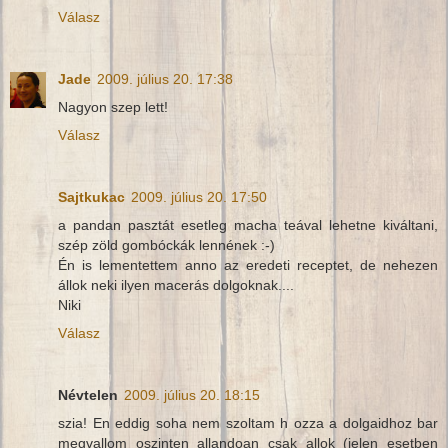
Válasz
Jade
2009. július 20. 17:38
Nagyon szep lett!
Válasz
Sajtkukac
2009. július 20. 17:50
a pandan pasztát esetleg macha teával lehetne kiváltani,
szép zöld gombóckák lennének :-)
Én is lementettem anno az eredeti receptet, de nehezen
állok neki ilyen macerás dolgoknak....
Niki
Válasz
Névtelen
2009. július 20. 18:15
szia! En eddig soha nem szoltam h ozza a dolgaidhoz bar
megvallom oszinten allandoan csak allok (jelen esetben