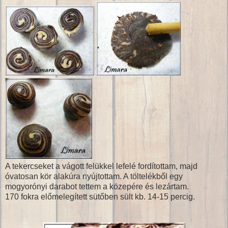
A tekercseket a vágott felükkel lefelé fordítottam, majd
óvatosan kör alakúra nyújtottam. A töltelékből egy
mogyorónyi darabot tettem a közepére és lezártam.
170 fokra előmelegített sütőben sült kb. 14-15 percig.