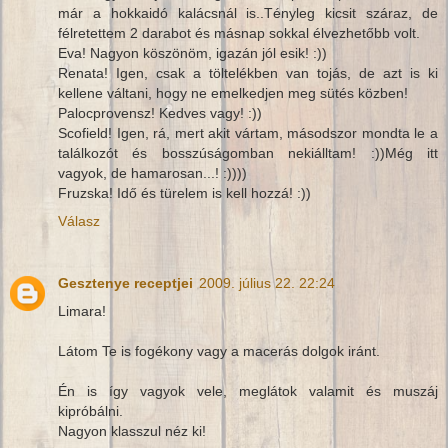
már a hokkaidó kalácsnál is..Tényleg kicsit száraz, de
félretettem 2 darabot és másnap sokkal élvezhetőbb volt.
Eva! Nagyon köszönöm, igazán jól esik! :))
Renata! Igen, csak a töltelékben van tojás, de azt is ki
kellene váltani, hogy ne emelkedjen meg sütés közben!
Palocprovensz! Kedves vagy! :))
Scofield! Igen, rá, mert akit vártam, másodszor mondta le a
találkozót és bosszúságomban nekiálltam! :))Még itt
vagyok, de hamarosan...! :))))
Fruzska! Idő és türelem is kell hozzá! :))
Válasz
Gesztenye receptjei
2009. július 22. 22:24
Limara!
Látom Te is fogékony vagy a macerás dolgok iránt.
Én is így vagyok vele, meglátok valamit és muszáj
kipróbálni.
Nagyon klasszul néz ki!