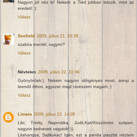
Nagyon jól néz ki! Nekem a Tiéd jobban tetszik, mint az
eredeti! :)
Válasz
Scofield
2009. július 21. 20:39
szabira mentél, vagymi?
Válasz
Névtelen
2009. július 22. 10:06
Gyönyörűek:). Nekem nagyon időigényes most, annyi a
teendő itthon, egyszer majd ráveszem magam.:)
Válasz
Limara
2009. július 22. 14:05
Libi, Trinity, Napmátka, Judit,Kati!Köszönöm szépen,
nagyon kedvesek vagytok!:))
Lilahangya, Sajtkukac! Igen, ezt a panda pasztát néztem