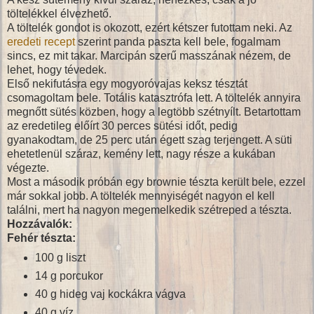
töltelékkel élvezhető.
A töltelék gondot is okozott, ezért kétszer futottam neki. Az
eredeti recept
szerint panda paszta kell bele, fogalmam
sincs, ez mit takar. Marcipán szerű masszának nézem, de
lehet, hogy tévedek.
Első nekifutásra egy mogyoróvajas keksz tésztát
csomagoltam bele. Totális katasztrófa lett. A töltelék annyira
megnőtt sütés közben, hogy a legtöbb szétnyílt. Betartottam
az eredetileg előírt 30 perces sütési időt, pedig
gyanakodtam, de 25 perc után égett szag terjengett. A süti
ehetetlenül száraz, kemény lett, nagy része a kukában
végezte.
Most a második próbán egy brownie tészta került bele, ezzel
már sokkal jobb. A töltelék mennyiségét nagyon el kell
találni, mert ha nagyon megemelkedik szétreped a tészta.
Hozzávalók:
Fehér tészta:
100 g liszt
14 g porcukor
40 g hideg vaj kockákra vágva
40 g víz