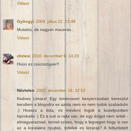
Válasz
Gyöngyi
2009. július 22. 23:48
Mutatós, de nagyon macerás...
Válasz
chriesi
2010. december 6. 14:20
Húúú ez csúcsszuper!!
Válasz
Névtelen
2010. december 18. 22:52
Kedves Limara! Egy ismerosom kenyercsodain keresztul
kerultem a blogodra es azota nem es nem tudok szabadulni
:) Hosszu a lista, mi mindent fogok a kozeljovoben
kiprobalni :) Ez a suti is rajta van, de egy dolgot nem ertek -
elmagyaraznad, lennel szives, hogy a legvegen hogy is van
az a koralakra nyujtas, toltelek es lezaras? A feltuntetett