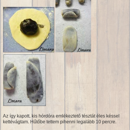
Az így kapott, kis hórdóra emlékeztető tésztát éles késsel
kettévágtam. Hűtőbe tettem pihenni legalább 10 percre.