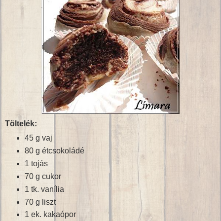
Töltelék:
45 g vaj
80 g étcsokoládé
1 tojás
70 g cukor
1 tk. vanília
70 g liszt
1 ek. kakaópor