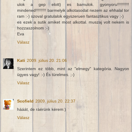
ulok a gep elott) es bamulok. gyonyoru!!!!!!!!!!
mindened!!!!!!!!! barmelyik alkotasodat nezem az ehhalal tor
ram :-) szoval gratulalok egyszeruen fantasztikus vagy :-)
es ezek a sutik amiket most alkottal. muszaj volt nekem is
hozzaszolnom :-)
Eva
Válasz
Kati
2009. július 20. 21:06
Szerintem ez több, mint az "elmegy" kategória. Nagyon
ügyes vagy! :-) És türelmes. ;-)
Válasz
Scofield
2009. július 20. 22:37
hááát, de ráérünk kérem:)
Válasz