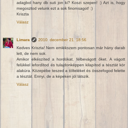
adagbol hany db suti jon ki? Koszi szepen! :) Azt is, hogy
megosztod velunk ezt a sok finomsagot! :)
Kriszta
Válasz
Limara
2010. december 21. 18:56
Kedves Kriszta! Nem emlékszem pontosan már hány darab
lett, de nem sok.
Amikor elkészíted a hordókat, félbevágott őket. A vágott
felükkel lefordítod és tulajdonképpen kilapítod a tésztát kör
alakúra. Közepébe teszed a tölteléket és összefogod felette
a tésztát. Ennyi, de a képeken jól látszik.
Válasz