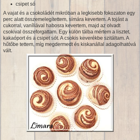
csipet só
A vajat és a csokoládét mikróban a legkisebb fokozaton egy
perc alatt összemelegítettem, símára kevertem. A tojást a
cukorral, vaníliával habosra kevertem, majd az olvadt
csokival összeforgattam. Egy külön tálba mértem a lisztet,
kakaóport és a csipet sót. A csokis keverékbe szitáltam. A
hűtőbe tettem, míg megdermedt és kiskanállal adagolhatóvá
vált.