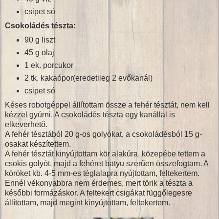
csipet só
Csokoládés tészta:
90 g liszt
45 g olaj
1 ek. porcukor
2 tk. kakaópor(eredetileg 2 evőkanál)
csipet só
Késes robotgéppel állítottam össze a fehér tésztát, nem kell
kézzel gyúrni. A csokoládés tészta egy kanállal is
elkeverhető.
A fehér tésztából 20 g-os golyókat, a csokoládésból 15 g-
osakat készítettem.
A fehér tésztát kinyújtottam kör alakúra, közepébe tettem a
csokis golyót, majd a fehéret batyu szerűen összefogtam. A
köröket kb. 4-5 mm-es téglalapra nyújtottam, feltekertem.
Ennél vékonyabbra nem érdemes, mert törik a tészta a
későbbi formázáskor. A feltekert csigákat függőlegesre
állítottam, majd megint kinyújtottam, feltekertem.