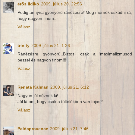
erős ildikó
2009. július 20. 22:56
Pedig annyira gyönyörű ránézésre! Meg mernék esküdni rá,
hogy nagyon finom...
Válasz
trinity
2009. július 21. 1:26
Ránézésre gyönyörű..Biztos, csak a maximalizmusod
beszél és nagyon finom!!!
Válasz
Renata Kalman
2009. július 21. 6:12
Nagyon jól néznek ki!
Jól látom, hogy csak a töltelékben van tojás?
Válasz
Palócprovence
2009. július 21. 7:46