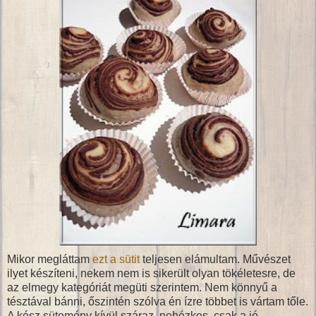
Mikor megláttam
ezt a sütit
teljesen elámultam. Művészet
ilyet készíteni, nekem nem is sikerült olyan tökéletesre, de
az elmegy kategóriát megüti szerintem. Nem könnyű a
tésztával bánni, őszintén szólva én ízre többet is vártam tőle.
A kész sütemény kívül száraz, nehézkes, csak a jó