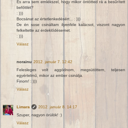
És arra sem emlékszel, hogy mikor öntötted rá a besűrített
befőttlét?
: )))
Bocsánat az értetlenkedésért... : )))
De én sose csináltam ilyenféle kalácsot, viszont nagyon
felkeltette az érdeklődésemet.
: )))
Válasz
norainu
2012. január 7. 12:42
Felesleges volt aggódnom, megsütöttem, teljesen
egyértelmű, mikor az ember csinálja.
Finom! : )))
Válasz
Limara
2012. január 8. 14:17
Szuper, nagyon örülök! :)
Válasz