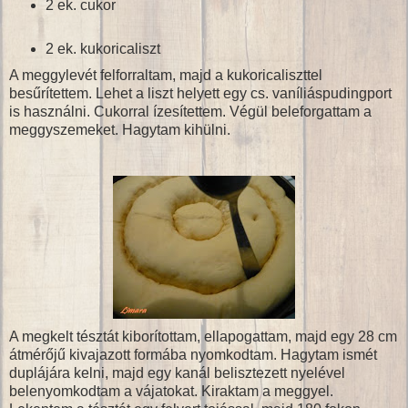
2 ek. cukor
2 ek. kukoricaliszt
A meggylevét felforraltam, majd a kukoricaliszttel
besűrítettem. Lehet a liszt helyett egy cs. vaníliáspudingport
is használni. Cukorral ízesítettem. Végül beleforgattam a
meggyszemeket. Hagytam kihülni.
A megkelt tésztát kiborítottam, ellapogattam, majd egy 28 cm
átmérőjű kivajazott formába nyomkodtam. Hagytam ismét
duplájára kelni, majd egy kanál belisztezett nyelével
belenyomkodtam a vájatokat. Kiraktam a meggyel.