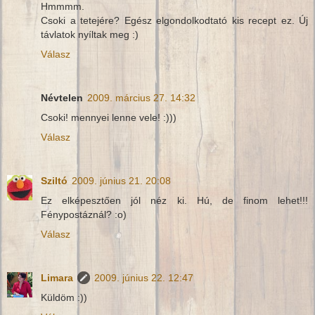
Hmmmm.
Csoki a tetejére? Egész elgondolkodtató kis recept ez. Új
távlatok nyíltak meg :)
Válasz
Névtelen
2009. március 27. 14:32
Csoki! mennyei lenne vele! :)))
Válasz
Sziltó
2009. június 21. 20:08
Ez elképesztően jól néz ki. Hú, de finom lehet!!!
Fénypostáznál? :o)
Válasz
Limara
2009. június 22. 12:47
Küldöm :))