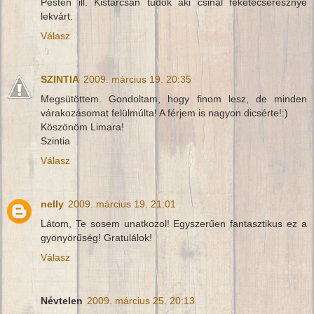
Pesten ill. Kistarcsán tudok aki csinál feketecseresznye
lekvárt.
Válasz
SZINTIA
2009. március 19. 20:35
Megsütöttem. Gondoltam, hogy finom lesz, de minden
várakozásomat felülmúlta! A férjem is nagyon dicsérte!:)
Köszönöm Limara!
Szintia
Válasz
nelly
2009. március 19. 21:01
Látom, Te sosem unatkozol! Egyszerűen fantasztikus ez a
gyönyörűség! Gratulálok!
Válasz
Névtelen
2009. március 25. 20:13