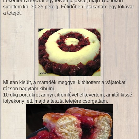
Lekentem a tésztát egy felvert tojással, majd 180 fokon
sütöttem kb. 30-35 percig. Félidőben letakartam egy fóliával
a tetejét.
Miután kisült, a maradék meggyel kitöltöttem a vájatokat,
rácson hagytam kihülni.
10 dkg porcukrot annyi citromlével elkevertem, amitől kissé
folyékony lett, majd a tészta tetejére csorgattam.