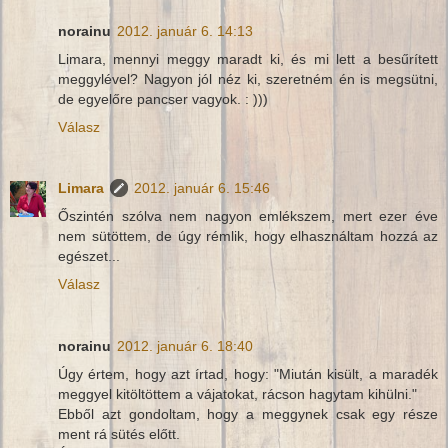
norainu
2012. január 6. 14:13
Limara, mennyi meggy maradt ki, és mi lett a besűrített
meggylével? Nagyon jól néz ki, szeretném én is megsütni,
de egyelőre pancser vagyok. : )))
Válasz
Limara
2012. január 6. 15:46
Őszintén szólva nem nagyon emlékszem, mert ezer éve
nem sütöttem, de úgy rémlik, hogy elhasználtam hozzá az
egészet...
Válasz
norainu
2012. január 6. 18:40
Úgy értem, hogy azt írtad, hogy: "Miután kisült, a maradék
meggyel kitöltöttem a vájatokat, rácson hagytam kihülni."
Ebből azt gondoltam, hogy a meggynek csak egy része
ment rá sütés előtt.