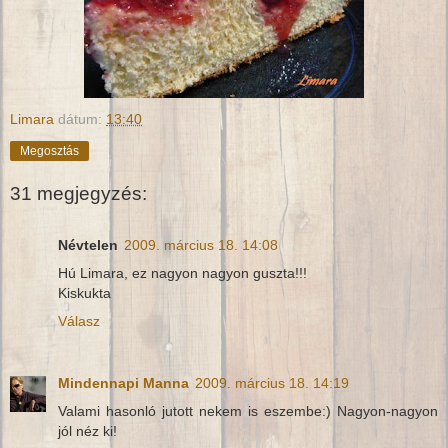
Limara
dátum:
13:40
Megosztás
31 megjegyzés:
Névtelen
2009. március 18. 14:08
Hú Limara, ez nagyon nagyon guszta!!!
Kiskukta
Válasz
Mindennapi Manna
2009. március 18. 14:19
Valami hasonló jutott nekem is eszembe:) Nagyon-nagyon
jól néz ki!