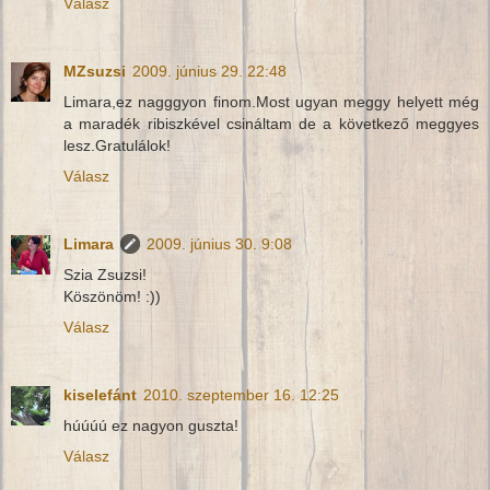
Válasz
MZsuzsi
2009. június 29. 22:48
Limara,ez nagggyon finom.Most ugyan meggy helyett még
a maradék ribiszkével csináltam de a következő meggyes
lesz.Gratulálok!
Válasz
Limara
2009. június 30. 9:08
Szia Zsuzsi!
Köszönöm! :))
Válasz
kiselefánt
2010. szeptember 16. 12:25
húúúú ez nagyon guszta!
Válasz