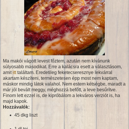
Ma makói vágott levest főztem, azután nem kívánunk
súlyosabb másodikat. Erre a kalácsra esett a választásom,
amit
itt
találtam. Eredetileg feketecseresznye lekvárral
akartam készíteni, természetesen épp most nem kaptam,
máskor mindig látok valahol. Nem estem kétségbe, maradt a
már jól bevált meggy, méghozzá befőtt, a leve besűrítve.
Finom lett ezzel is, de kipróbálom a lekváros verziót is, ha
majd kapok.
Hozzávalók:
45 dkg liszt
1 dl tej