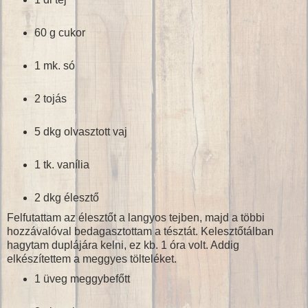
60 g cukor
1 mk. só
2 tojás
5 dkg olvasztott vaj
1 tk. vanília
2 dkg élesztő
Felfutattam az élesztőt a langyos tejben, majd a többi
hozzávalóval bedagasztottam a tésztát. Kelesztőtálban
hagytam duplájára kelni, ez kb. 1 óra volt. Addig
elkészítettem a meggyes tölteléket.
1 üveg meggybefőtt