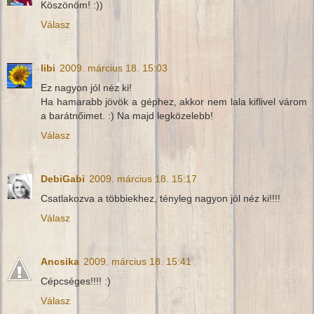
Köszönöm! :))
Válasz
libi
2009. március 18. 15:03
Ez nagyon jól néz ki!
Ha hamarabb jövök a géphez, akkor nem lala kiflivel várom
a barátnőimet. :) Na majd legközelebb!
Válasz
DebiGabi
2009. március 18. 15:17
Csatlakozva a többiekhez, tényleg nagyon jól néz ki!!!!
Válasz
Ancsika
2009. március 18. 15:41
Cépcséges!!!! :)
Válasz