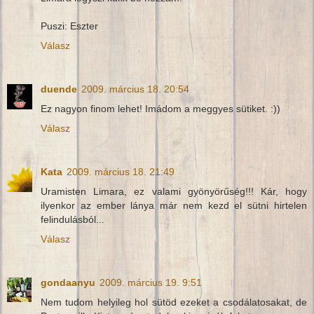
Puszi: Eszter
Válasz
duende
2009. március 18. 20:54
Ez nagyon finom lehet! Imádom a meggyes sütiket. :))
Válasz
Kata
2009. március 18. 21:49
Uramisten Limara, ez valami gyönyörűség!!! Kár, hogy
ilyenkor az ember lánya már nem kezd el sütni hirtelen
felindulásból...
Válasz
gondaanyu
2009. március 19. 9:51
Nem tudom helyileg hol sütöd ezeket a csodálatosakat, de