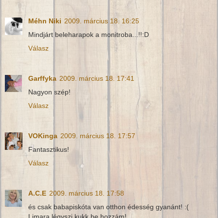
Méhn Niki
2009. március 18. 16:25
Mindjárt beleharapok a monitroba...!!:D
Válasz
Garffyka
2009. március 18. 17:41
Nagyon szép!
Válasz
VOKinga
2009. március 18. 17:57
Fantasztikus!
Válasz
A.C.E
2009. március 18. 17:58
és csak babapiskóta van otthon édesség gyanánt! :(
Limara légyszi kukk be hozzám!